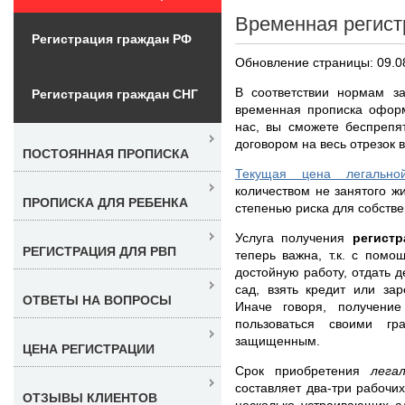
Временная регист
Регистрация граждан РФ
Обновление страницы: 09.0
В соответствии нормам за
Регистрация граждан СНГ
временная прописка оформ
нас, вы сможете беспрепя
договором на весь отрезок 
ПОСТОЯННАЯ ПРОПИСКА
Текущая цена легальн
количеством не занятого ж
ПРОПИСКА ДЛЯ РЕБЕНКА
степенью риска для собстве
Услуга получения
регист
РЕГИСТРАЦИЯ ДЛЯ РВП
теперь важна, т.к. с пом
достойную работу, отдать 
сад, взять кредит или зар
ОТВЕТЫ НА ВОПРОСЫ
Иначе говоря, получени
пользоваться своими г
защищенным.
ЦЕНА РЕГИСТРАЦИИ
Срок приобретения
лега
составляет два-три рабочи
ОТЗЫВЫ КЛИЕНТОВ
несколько устраивающих а